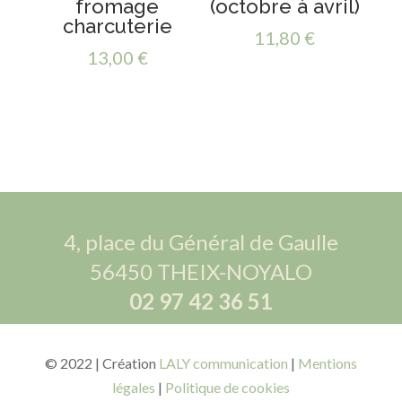
fromage
(octobre à avril)
charcuterie
11,80
€
13,00
€
4, place du Général de Gaulle
56450 THEIX-NOYALO
02 97 42 36 51
© 2022 | Création
LALY communication
|
Mentions
légales
|
Politique de cookies